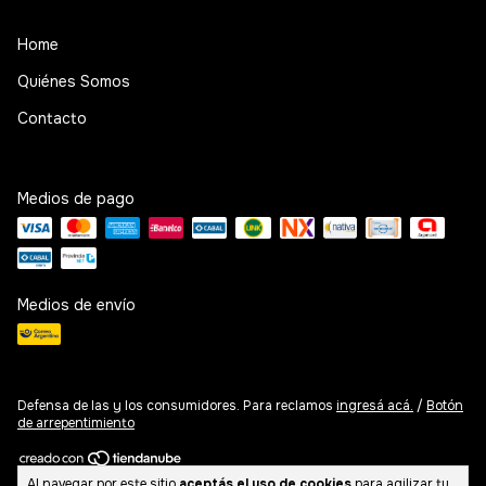
Home
Quiénes Somos
Contacto
Medios de pago
Medios de envío
Defensa de las y los consumidores. Para reclamos
ingresá acá.
/
Botón
de arrepentimiento
Al navegar por este sitio
aceptás el uso de cookies
para agilizar tu
Copyright Basicare Argentina - 2026. Todos los derechos reservados.