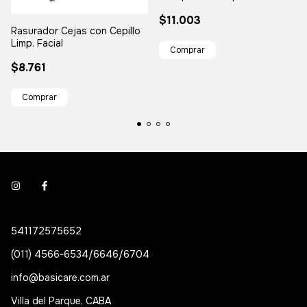
$11.003
Rasurador Cejas con Cepillo
Limp. Facial
$8.761
541172575652
(011) 4566-6534/6646/6704
info@basicare.com.ar
Villa del Parque, CABA