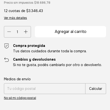
Precio sin impuestos
$18.686,78
12
cuotas de
$3.346,43
Ver más detalles
Compra protegida
Tus datos cuidados durante toda la compra.
Cambios y devoluciones
Si no te gusta, podés cambiarlo por otro o devolverlo.
Entregas para el CP:
Cambiar CP
Medios de envío
Calcular
No sé mi código postal