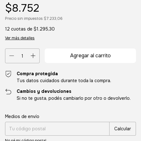
$8.752
Precio sin impuestos
$7.233,06
12
cuotas de
$1.295,30
Ver más detalles
Compra protegida
Tus datos cuidados durante toda la compra.
Cambios y devoluciones
Si no te gusta, podés cambiarlo por otro o devolverlo.
Entregas para el CP:
Cambiar CP
Medios de envío
Calcular
No sé mi código postal