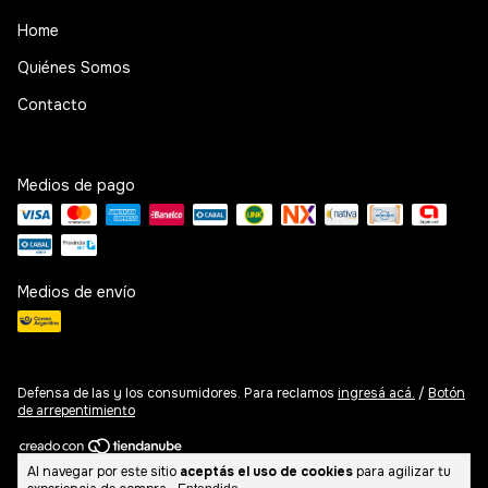
Home
Quiénes Somos
Contacto
Medios de pago
Medios de envío
Defensa de las y los consumidores. Para reclamos
ingresá acá.
/
Botón
de arrepentimiento
Al navegar por este sitio
aceptás el uso de cookies
para agilizar tu
Copyright Basicare Argentina - 2026. Todos los derechos reservados.