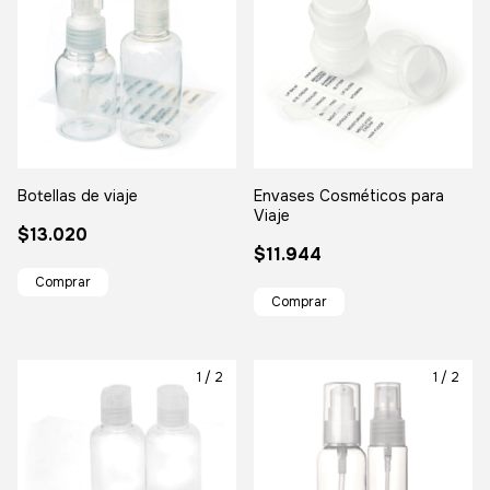
Botellas de viaje
Envases Cosméticos para
Viaje
$13.020
$11.944
1
/
2
1
/
2