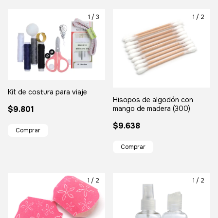
1
/
3
1
/
2
Kit de costura para viaje
Hisopos de algodón con
mango de madera (300)
$9.801
$9.638
1
/
2
1
/
2