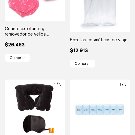
Guante exfoliante y
removedor de vellos
corporales
Botellas cosméticas de viaje
$26.463
$12.913
1
/
5
1
/
3