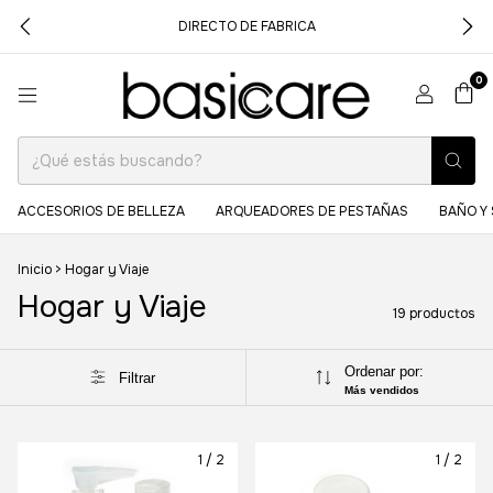
DIRECTO DE FABRICA
0
ACCESORIOS DE BELLEZA
ARQUEADORES DE PESTAÑAS
BAÑO Y 
Inicio
>
Hogar y Viaje
Hogar y Viaje
19 productos
Ordenar por:
Filtrar
Más vendidos
1
/
2
1
/
2