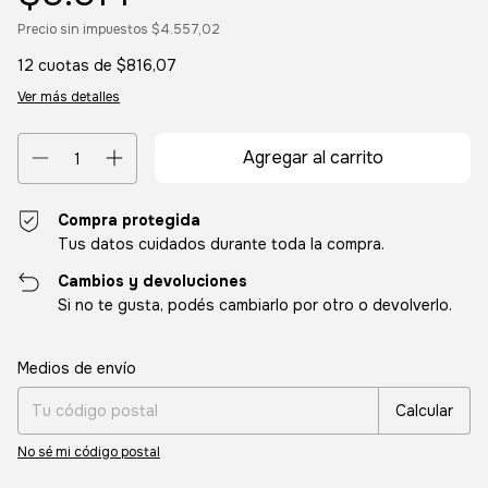
Precio sin impuestos
$4.557,02
12
cuotas de
$816,07
Ver más detalles
Compra protegida
Tus datos cuidados durante toda la compra.
Cambios y devoluciones
Si no te gusta, podés cambiarlo por otro o devolverlo.
Entregas para el CP:
Cambiar CP
Medios de envío
Calcular
No sé mi código postal