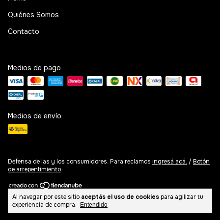
Quiénes Somos
Contacto
Medios de pago
Medios de envío
Defensa de las y los consumidores. Para reclamos
ingresá acá.
/
Botón
de arrepentimiento
Al navegar por este sitio
aceptás el uso de cookies
para agilizar tu
Copyright Basicare Argentina - 2026. Todos los derechos reservados.
experiencia de compra.
Entendido