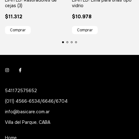
LIMITED: Rasuradores de
LIMITED: Lima para uñas tipo
cejas (3)
vidrio
$11.312
$10.978
541172575652
(011) 4566-6534/6646/6704
info@basicare.com.ar
Villa del Parque, CABA
Home