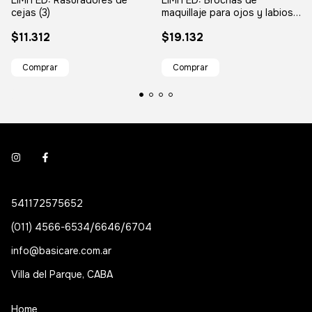
LIMITED: Rasuradores de
LIMITED: Brochas de
cejas (3)
maquillaje para ojos y labios
(4 piezas)
$11.312
$19.132
541172575652
(011) 4566-6534/6646/6704
info@basicare.com.ar
Villa del Parque, CABA
Home