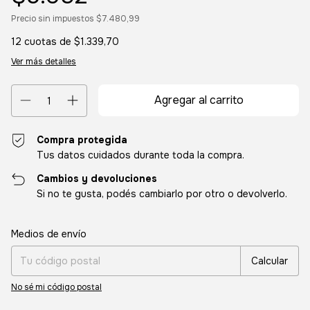
Precio sin impuestos
$7.480,99
12
cuotas de
$1.339,70
Ver más detalles
Compra protegida
Tus datos cuidados durante toda la compra.
Cambios y devoluciones
Si no te gusta, podés cambiarlo por otro o devolverlo.
Entregas para el CP:
Cambiar CP
Medios de envío
Calcular
No sé mi código postal