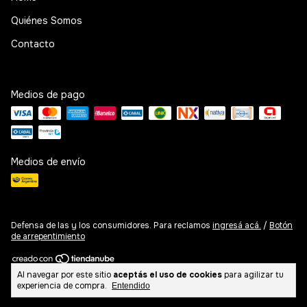
Quiénes Somos
Contacto
Medios de pago
Medios de envío
Defensa de las y los consumidores. Para reclamos
ingresá acá.
/
Botón
de arrepentimiento
Al navegar por este sitio
aceptás el uso de cookies
para agilizar tu
Copyright Basicare Argentina - 2026. Todos los derechos reservados.
experiencia de compra.
Entendido