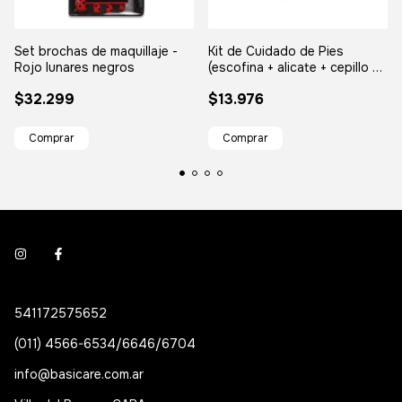
Set brochas de maquillaje -
Kit de Cuidado de Pies
Rojo lunares negros
(escofina + alicate + cepillo de
uñas + separador de dedos +
$32.299
$13.976
buffer de uñas)
541172575652
(011) 4566-6534/6646/6704
info@basicare.com.ar