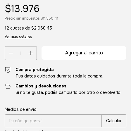
$13.976
Precio sin impuestos
$11.550,41
12
cuotas de
$2.068,45
Ver más detalles
Compra protegida
Tus datos cuidados durante toda la compra.
Cambios y devoluciones
Si no te gusta, podés cambiarlo por otro o devolverlo.
Entregas para el CP:
Cambiar CP
Medios de envío
Calcular