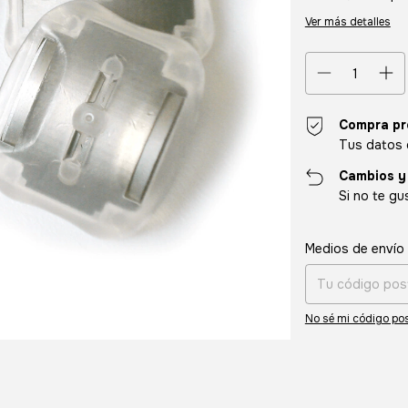
Ver más detalles
Compra pr
Tus datos 
Cambios y
Si no te gu
Entregas para el CP
Medios de envío
No sé mi código pos