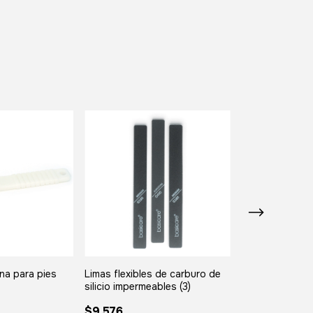
ina para pies
Limas flexibles de carburo de
Limas flexibles
silicio impermeables (3)
silicio impermea
$9.576
$9.576