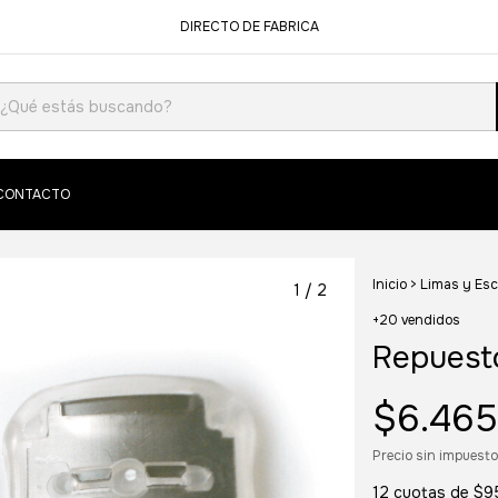
DIRECTO DE FABRICA
CONTACTO
Inicio
>
Limas y Esc
1
/
2
+20 vendidos
Repuesto
$6.465
Precio sin impuest
12
cuotas de
$9