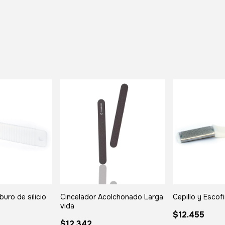
uro de silicio
Cincelador Acolchonado Larga
Cepillo y Escof
vida
$12.455
$12.342