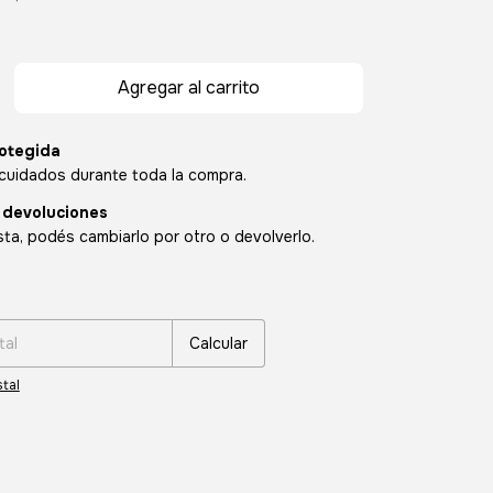
otegida
cuidados durante toda la compra.
 devoluciones
sta, podés cambiarlo por otro o devolverlo.
:
Cambiar CP
Calcular
tal