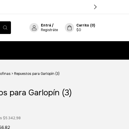
Entrá
/
Carrito
(
0
)
Registráte
$0
ofinas
>
Repuestos para Garlopín (3)
s para Garlopín (3)
os
$5.342,98
56,82