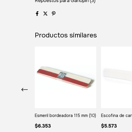
Repuestos para Garlopín (3)
Productos similares
er Acolchonado
Esmeril bordeadora 115 mm (10)
Escofina de carb
$6.353
$5.573