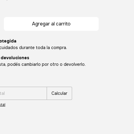
otegida
cuidados durante toda la compra.
 devoluciones
sta, podés cambiarlo por otro o devolverlo.
:
Cambiar CP
Calcular
tal