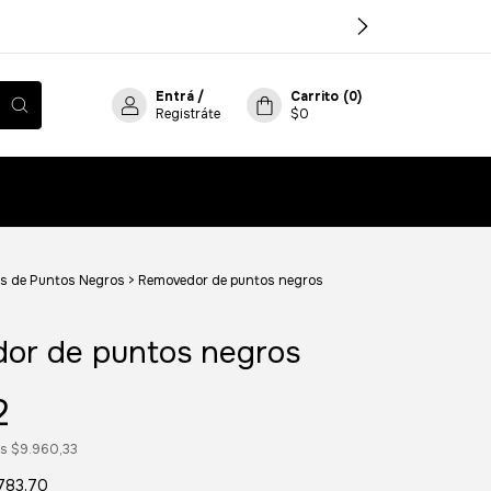
Entrá
/
Carrito
(
0
)
Registráte
$0
s de Puntos Negros
>
Removedor de puntos negros
or de puntos negros
2
os
$9.960,33
783,70