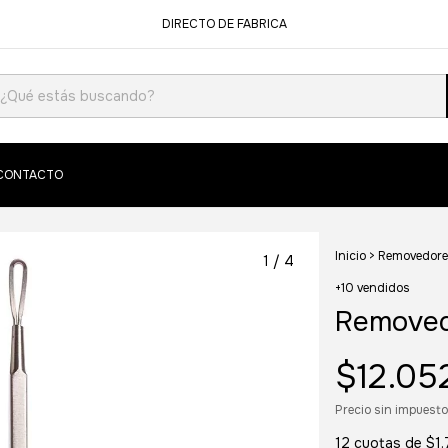
DIRECTO DE FABRICA
CONTACTO
Inicio
>
Removedore
1
/
4
+10 vendidos
Removed
$12.05
Precio sin impuest
12
cuotas de
$1.