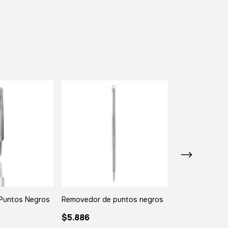
Puntos Negros
Removedor de puntos negros
Removedor de 
$5.886
$12.088