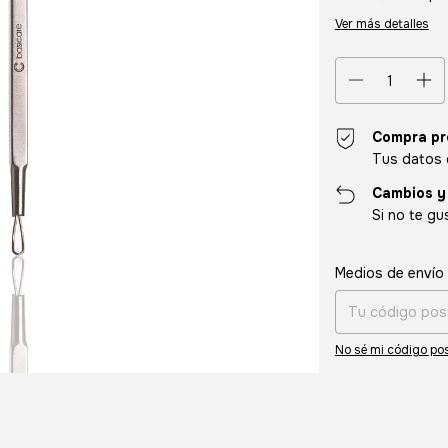
Ver más detalles
Compra pr
Tus datos 
Cambios y
Si no te gu
Entregas para el CP
Medios de envío
No sé mi código pos