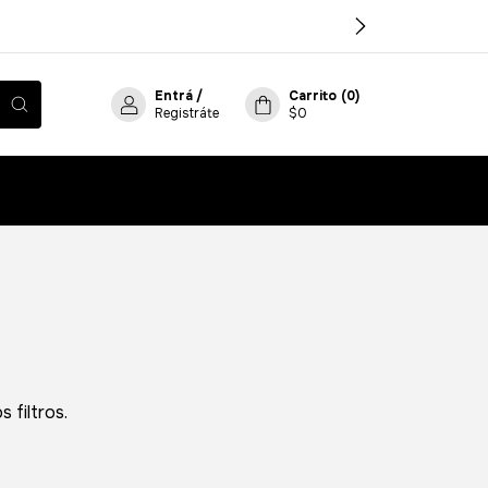
Entrá
/
Carrito
(
0
)
Registráte
$0
 filtros.