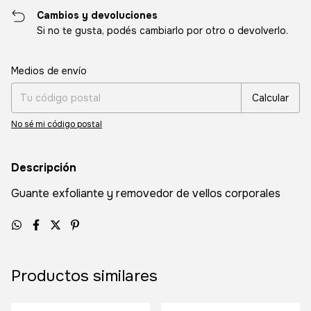
Cambios y devoluciones
Si no te gusta, podés cambiarlo por otro o devolverlo.
Entregas para el CP:
Cambiar CP
Medios de envío
Calcular
No sé mi código postal
Descripción
Guante exfoliante y removedor de vellos corporales
Productos similares