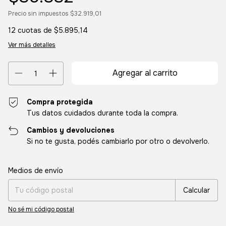
Precio sin impuestos
$32.919,01
12
cuotas de
$5.895,14
Ver más detalles
Compra protegida
Tus datos cuidados durante toda la compra.
Cambios y devoluciones
Si no te gusta, podés cambiarlo por otro o devolverlo.
Entregas para el CP:
Cambiar CP
Medios de envío
Calcular
No sé mi código postal