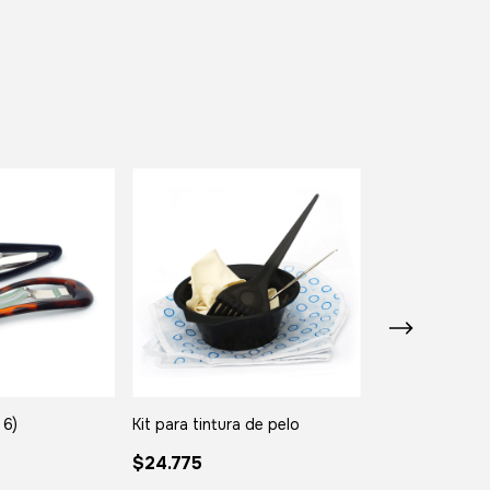
 6)
Kit para tintura de pelo
Banditas para e
tonos azules (
$24.775
$11.108