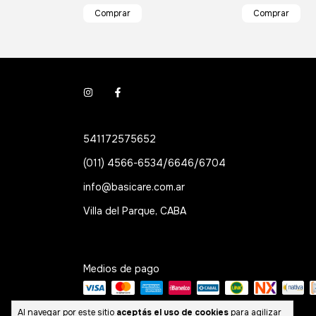
541172575652
(011) 4566-6534/6646/6704
info@basicare.com.ar
Villa del Parque, CABA
Medios de pago
Al navegar por este sitio
aceptás el uso de cookies
para agilizar