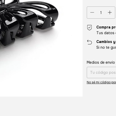
Compra pr
Tus datos 
Cambios y
Si no te gu
Entregas para el CP
Medios de envío
No sé mi código pos