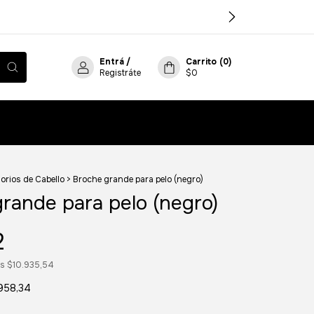
Entrá
/
Carrito
(
0
)
Registráte
$0
orios de Cabello
>
Broche grande para pelo (negro)
rande para pelo (negro)
2
os
$10.935,54
958,34