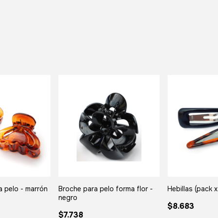
a pelo - marrón
Broche para pelo forma flor -
Hebillas (pack x
negro
$8.683
$7.738