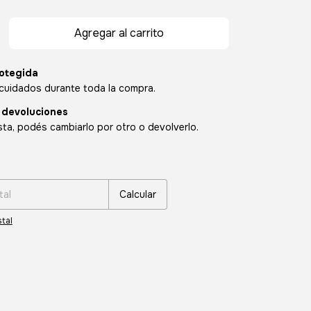
otegida
cuidados durante toda la compra.
 devoluciones
sta, podés cambiarlo por otro o devolverlo.
:
Cambiar CP
Calcular
tal