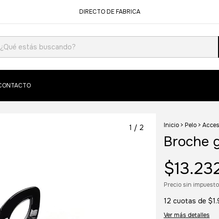
DIRECTO DE FABRICA
CONTACTO
Inicio
>
Pelo
>
Acces
1
/
2
Broche g
$13.23
Precio sin impuest
12
cuotas de
$1.
Ver más detalles