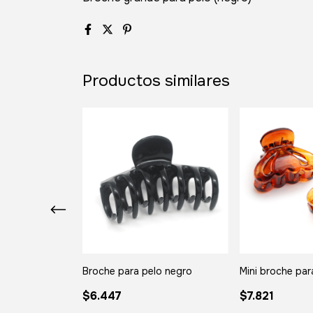
Productos similares
lo pack x 24
Broche para pelo negro
Mini broche par
$6.447
$7.821